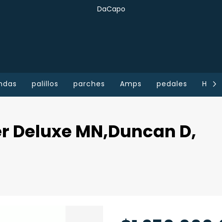
DaCapo
ndas
palillos
parches
Amps
pedales
Home
er Deluxe MN,Duncan D,