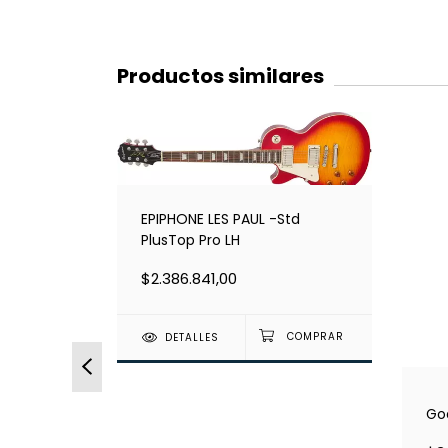
Productos similares
EPIPHONE LES PAUL -Std
PlusTop Pro LH
$2.386.841,00
DETALLES
LH
God