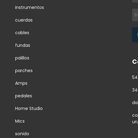
instrumentos
cuerdas
cables
fundas
palillos
C
parches
54
Amps
34
pedales
da
Home Studio
co
Mics
ur
sonido