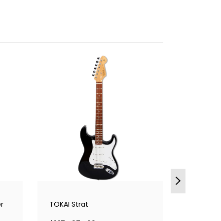
r
TOKAI Strat
SCHECTE