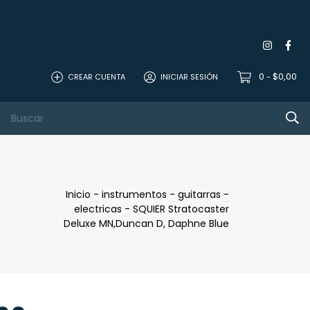
0
$0,00
CREAR CUENTA
INICIAR SESIÓN
-
 Studio
Mics
sonido
Contacto
Inicio
-
instrumentos
-
guitarras
-
electricas
-
SQUIER Stratocaster
Deluxe MN,Duncan D, Daphne Blue