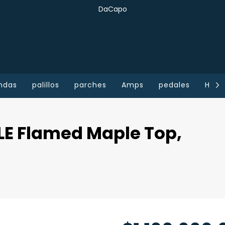
DaCapo
ndas
palillos
parches
Amps
pedales
Home
E Flamed Maple Top,