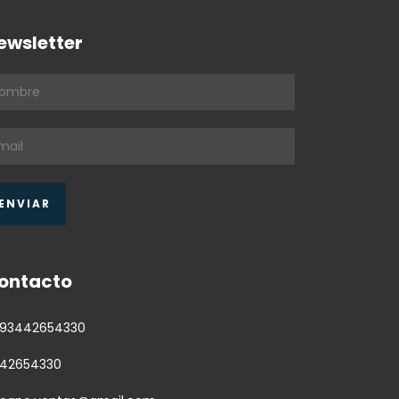
ewsletter
ontacto
93442654330
42654330