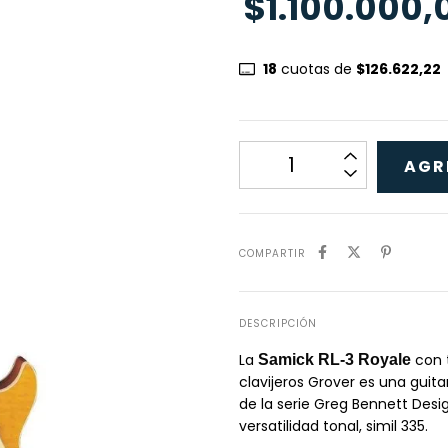
$1.100.000,
18
cuotas de
$126.622,22
COMPARTIR
DESCRIPCIÓN
La
con 
Samick RL-3 Royale
clavijeros Grover es una guit
de la serie Greg Bennett Desi
versatilidad tonal, simil 335.