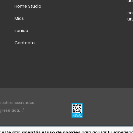
da
Home Studio
co
Mics
ur
sonido
Contacto
erechos reservados.
gresá acá.
/
 este sitio
aceptás el uso de cookies
para agilizar tu experie