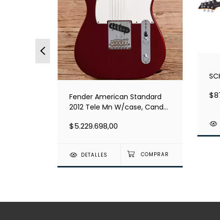
SC
$8
Fender American Standard
ecaster
2012 Tele Mn W/case, Candy
Cola
$5.229.698,00
DETALLES