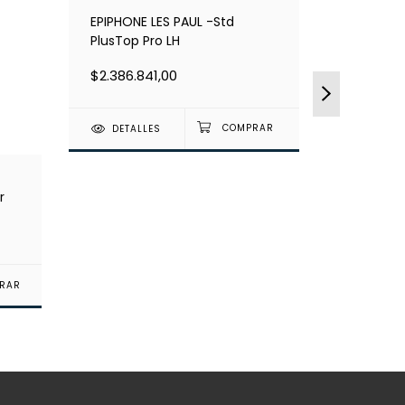
EPIPHONE LES PAUL -Std
PlusTop Pro LH
$2.386.841,00
DETALLES
r
Godin Ra
$3.911.111
RAR
DETAL