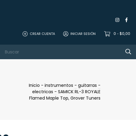
0
$0,00
CREAR CUENTA
INICIAR SESIÓN
-
 Studio
Mics
sonido
Contacto
Inicio
-
instrumentos
-
guitarras
-
electricas
-
SAMICK RL-3 ROYALE
Flamed Maple Top, Grover Tuners