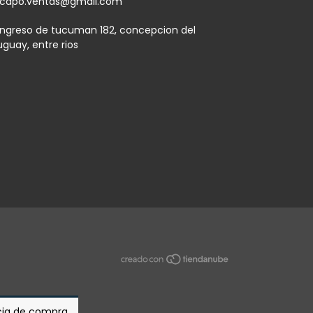
capo.ventas@gmail.com
ngreso de tucuman 182, concepcion del
uguay, entre rios
ncia de compra.