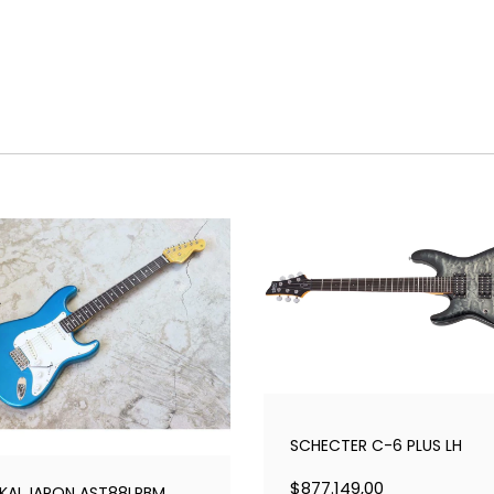
SCHECTER C-6 PLUS LH
$877.149,00
KAI JAPON AST88LPBM