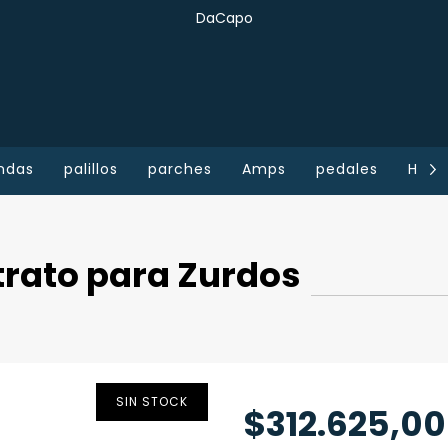
DaCapo
ndas
palillos
parches
Amps
pedales
Home
trato para Zurdos
SIN STOCK
$312.625,00