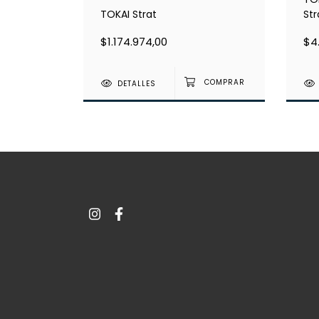
TOKAI Strat
Str
$1.174.974,00
$4
DETALLES