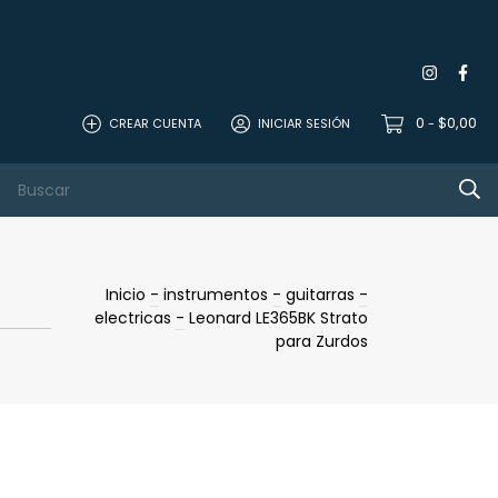
0
$0,00
CREAR CUENTA
INICIAR SESIÓN
-
 Studio
Mics
sonido
Contacto
Inicio
-
instrumentos
-
guitarras
-
electricas
-
Leonard LE365BK Strato
para Zurdos