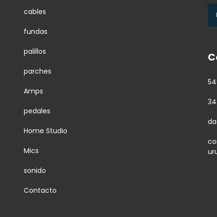
cables
fundas
palillos
C
parches
54
Amps
34
pedales
da
Home Studio
co
Mics
ur
sonido
Contacto