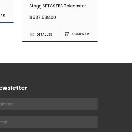
Stagg SETCSTBS Telecaster
TOKAI Te
$537.538,00
$1.174.0
DETALLES
DETAL
ewsletter