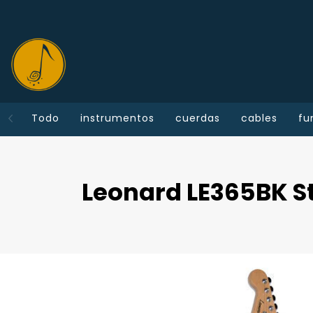
Todo
instrumentos
cuerdas
cables
fu
Leonard LE365BK S