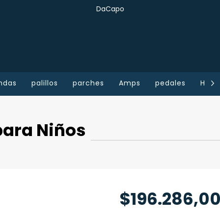
DaCapo
ndas
palillos
parches
Amps
pedales
Home
ara Niños
$196.286,0