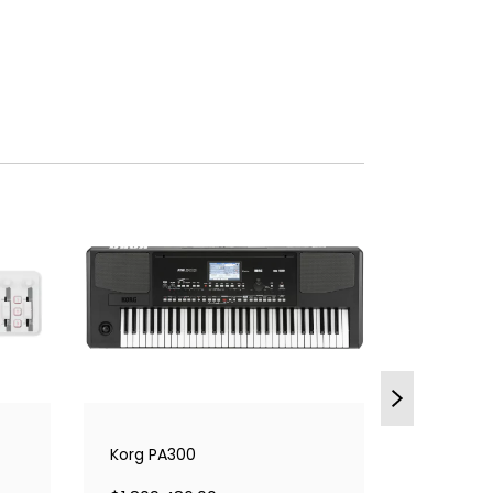
Yamaha 
$542.08
Korg PA300
DETAL