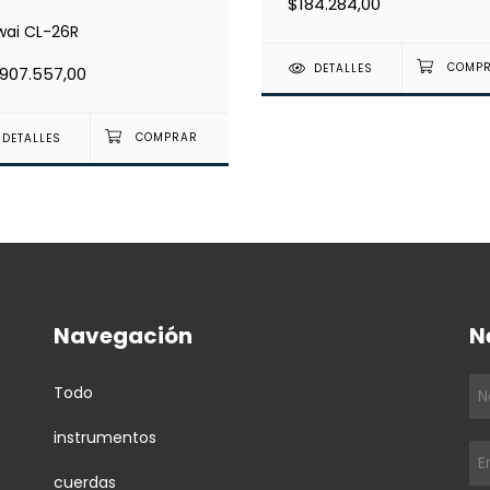
$184.284,00
wai CL-26R
DETALLES
.907.557,00
DETALLES
Navegación
N
Todo
instrumentos
cuerdas