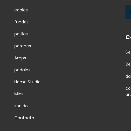
cables
fundas
palillos
C
parches
54
Amps
34
pedales
da
Home Studio
co
Mics
ur
sonido
Contacto