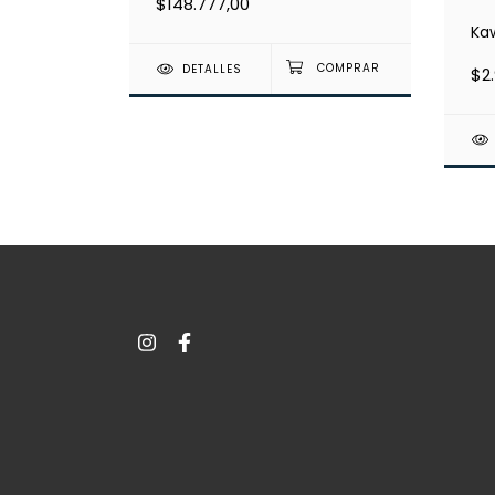
$148.777,00
Ka
DETALLES
$2