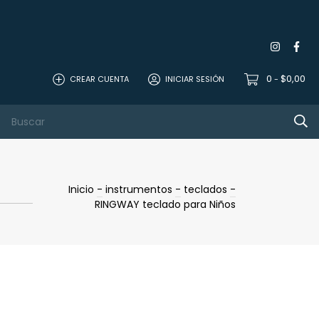
0
$0,00
CREAR CUENTA
INICIAR SESIÓN
-
 Studio
Mics
sonido
Contacto
Inicio
-
instrumentos
-
teclados
-
RINGWAY teclado para Niños
0