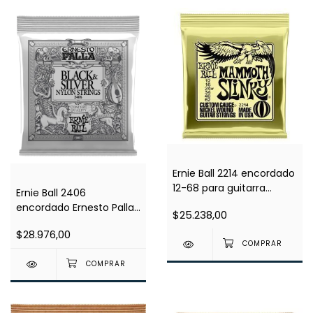
Ernie Ball 2214 encordado
12-68 para guitarra
Ernie Ball 2406
electrica
encordado Ernesto Palla
$25.238,00
negro para guitarra
$28.976,00
clasica